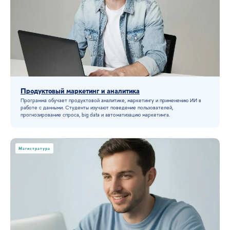
Продуктовый маркетинг и аналитика
Карьера
Программа обучает продуктовой аналитике, маркетингу и применению ИИ в
работе с данными. Студенты изучают поведение пользователей,
прогнозирование спроса, big data и автоматизацию маркетинга.
будущего
Магистратура
Планируйте карьеру осознанно. В этом разделе
вы найдёте всё, чтобы построить свой путь от первых
шагов до профессиональных вершин, а также кейсы
наших студентов. Актуальные направления обучения:
маркетинг, менеджмент, ИИ, урбанистика, педагогика,
дизайн, IT, право