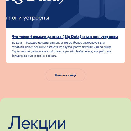
Что такое большие данные (Big Data) и как они устроены
Big Data — большие массивы данных, которые бизнес анализирует для
стратегических решений: развития продукта, роста прибыли и доли рынка.
Спрос на специалистов в этой области растёт. Разбираемся, как работают
большие данные и как их освоить.
Показать еще