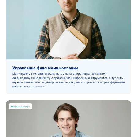
«После промпта»
Искусственный интеллект — это просто
инструмент или нечто большее?
Правда, что однажды он заменит
Управление финансами компании
специалистов? Или нейросети станут
Магистратура готовит специалистов по корпоративным финансам и
нашим недёжным партнёром?
финансовому менеджменту с применением цифровых инструментов. Студенты
изучают финансовое моделирование, оценку инвестпроектов и трансформацию
финансовых процессов.
Ответы на эти и другие вопросы —
в новом документальном фильме
Вышки Онлайн «После промпта».
Магистратура