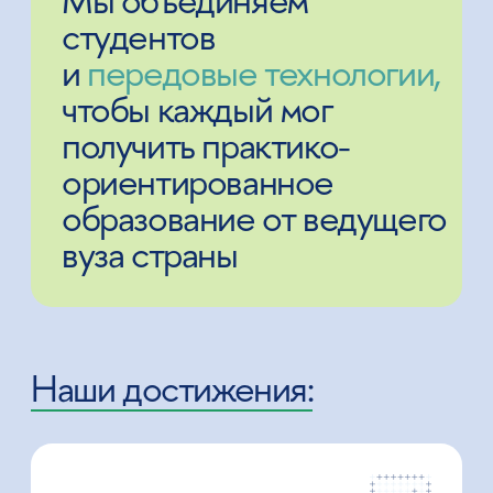
Победитель рейтинга Times Higher Education
(THE) Online Learning Rankings 2024 со
статусом Gold наряду с 10 мировыми вузами
> 450
онлайн-курсов на русском
и английском языках
46
онлайн-программ высшего образования